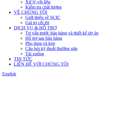
Xử lý vật liệu
Kiểm tra chất lượng
VỀ CHÚNG TÔI
Giới thiệu về SCIC
Giá trị cốt lõi
DỊCH VỤ & HỖ TRỢ
Tư vấn trước bán hàng và thiết kế dự án
Hỗ trợ sau bán hàng
Phụ tùng và kẹp
Câu hỏi kỹ thuật thường gặp
Tải xuống
TIN TỨC
LIÊN HỆ VỚI CHÚNG TÔI
English