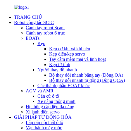
TRANG CHỦ
Robot cộng tác SCIC
Cánh tay robot Scara
Cánh tay robot 6 trục
EOATs
Kẹp
Kẹp cơ khí và khí nén
Kẹp điện/kẹp servo
Tay cầm mềm mại và linh hoạt
Kẹp từ tính
Người thay đồ nhanh
Bộ thay đổi nhanh bằng tay (Dòng QA)
Bộ thay đổi nhanh tự động (Dòng QCA)
Các thành phần EOAT khác
AGV và AMR
Căn cứ ô tô
Xe nâng thông minh
Hệ thống cấp liệu đa năng
Xi lanh điện servo
GIẢI PHÁP TỰ ĐỘNG HÓA
Lắp ráp nội thất ô tô
Vận hành máy móc