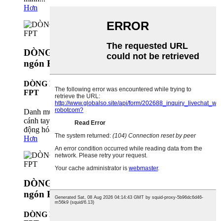
Hơn
DÒNG MÔ-ĐUN KẸP – Kẹp tịnh tiến ba
ngón FPT
DÒNG MÔ-ĐUN KẸP – Kẹp tịnh tiến ba ngón
FPT
Danh mục chính: Bộ thay dao robot / Bộ thay dao đầu
cánh tay robot (EOAT) / Hệ thống thay dao nhanh / Tự
động hóa...
Hơn
DÒNG MÔ-ĐUN KẸP – Kẹp tịnh tiến hai
ngón FPT
DÒNG MÔ-ĐUN KẸP – Kẹp tịnh tiến hai ngón