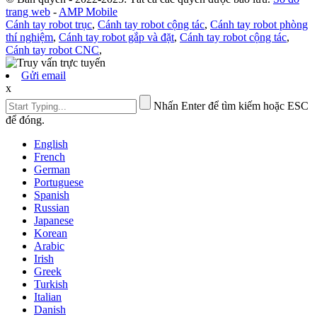
trang web
-
AMP Mobile
Cánh tay robot trục
,
Cánh tay robot cộng tác
,
Cánh tay robot phòng
thí nghiệm
,
Cánh tay robot gắp và đặt
,
Cánh tay robot cộng tác
,
Cánh tay robot CNC
,
Gửi email
x
Nhấn Enter để tìm kiếm hoặc ESC
để đóng.
English
French
German
Portuguese
Spanish
Russian
Japanese
Korean
Arabic
Irish
Greek
Turkish
Italian
Danish