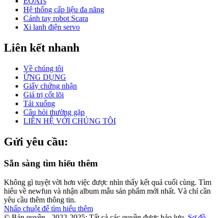
EOATs
Hệ thống cấp liệu đa năng
Cánh tay robot Scara
Xi lanh điện servo
Liên kết nhanh
Về chúng tôi
ỨNG DỤNG
Giấy chứng nhận
Giá trị cốt lõi
Tải xuống
Câu hỏi thường gặp
LIÊN HỆ VỚI CHÚNG TÔI
Gửi yêu cầu:
Sẵn sàng tìm hiểu thêm
Không gì tuyệt vời hơn việc được nhìn thấy kết quả cuối cùng. Tìm
hiểu về newfun và nhận album mẫu sản phẩm mới nhất. Và chỉ cần
yêu cầu thêm thông tin.
Nhấp chuột để tìm hiểu thêm
© Bản quyền - 2022-2025: Tất cả các quyền được bảo lưu.
Sơ đồ