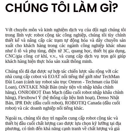
CHÚNG TÔI LÀM GÌ?
Với chuyên môn và kinh nghiệm dịch vụ của đội ngũ chúng tôi
trong lĩnh vực robot cộng tác công nghiệp, chúng tôi tùy chỉnh
thiết kế và nâng cấp các trạm tự động hóa và dây chuyền sản
xuất cho khách hàng trong các ngành công nghiệp khác nhau
như ô tô và phụ tùng, điện tử 3C, quang học, thiết bị gia dụng,
CNC/gia công cơ khí, v.v., và cung cấp dịch vụ trọn gói giúp
khách hàng hiện thực hóa sản xuất thông minh.
Chúng tôi đã đạt được sự hợp tác chiến lược sâu rộng với các
nhà cung cấp cobot và EOAT nổi tiếng thế giới như TechMan
Đài Loan (cánh tay robot sáu trục Omron - Techman của Đài
Loan), ONTAKE Nhật Bản (máy tiện vít nhập khẩu chính
hãng), ONROBOT Đan Mạch (đầu cuối robot nhập khẩu chính
hãng), Flexibowl Ý (hệ thống cấp liệu linh hoạt), Denso Nhật
Bản, IPR Đức (đầu cuối robot), ROBOTIQ Canada (đầu cuối
robot) và các doanh nghiệp nổi tiếng khác.
Ngoài ra, chúng tôi duy trì nguồn cung cấp robot cộng tác và
thiết bị đầu cuối chất lượng cao được lựa chọn kỹ lưỡng tại địa
phương, có tính đến khả năng cạnh tranh về chất lượng và giá