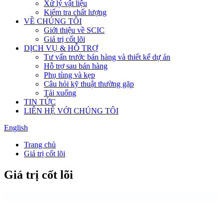
Xử lý vật liệu
Kiểm tra chất lượng
VỀ CHÚNG TÔI
Giới thiệu về SCIC
Giá trị cốt lõi
DỊCH VỤ & HỖ TRỢ
Tư vấn trước bán hàng và thiết kế dự án
Hỗ trợ sau bán hàng
Phụ tùng và kẹp
Câu hỏi kỹ thuật thường gặp
Tải xuống
TIN TỨC
LIÊN HỆ VỚI CHÚNG TÔI
English
Trang chủ
Giá trị cốt lõi
Giá trị cốt lõi