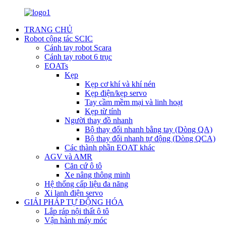
TRANG CHỦ
Robot cộng tác SCIC
Cánh tay robot Scara
Cánh tay robot 6 trục
EOATs
Kẹp
Kẹp cơ khí và khí nén
Kẹp điện/kẹp servo
Tay cầm mềm mại và linh hoạt
Kẹp từ tính
Người thay đồ nhanh
Bộ thay đổi nhanh bằng tay (Dòng QA)
Bộ thay đổi nhanh tự động (Dòng QCA)
Các thành phần EOAT khác
AGV và AMR
Căn cứ ô tô
Xe nâng thông minh
Hệ thống cấp liệu đa năng
Xi lanh điện servo
GIẢI PHÁP TỰ ĐỘNG HÓA
Lắp ráp nội thất ô tô
Vận hành máy móc