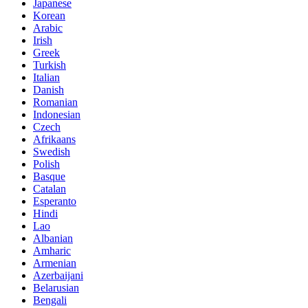
Japanese
Korean
Arabic
Irish
Greek
Turkish
Italian
Danish
Romanian
Indonesian
Czech
Afrikaans
Swedish
Polish
Basque
Catalan
Esperanto
Hindi
Lao
Albanian
Amharic
Armenian
Azerbaijani
Belarusian
Bengali