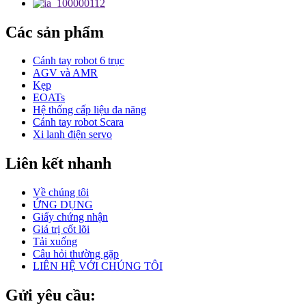
Các sản phẩm
Cánh tay robot 6 trục
AGV và AMR
Kẹp
EOATs
Hệ thống cấp liệu đa năng
Cánh tay robot Scara
Xi lanh điện servo
Liên kết nhanh
Về chúng tôi
ỨNG DỤNG
Giấy chứng nhận
Giá trị cốt lõi
Tải xuống
Câu hỏi thường gặp
LIÊN HỆ VỚI CHÚNG TÔI
Gửi yêu cầu: