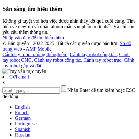
Sẵn sàng tìm hiểu thêm
Không gì tuyệt vời hơn việc được nhìn thấy kết quả cuối cùng. Tìm
hiểu về newfun và nhận album mẫu sản phẩm mới nhất. Và chỉ cần
yêu cầu thêm thông tin.
Nhấp vào đây để tìm hiểu thêm
© Bản quyền - 2022-2025: Tất cả các quyền được bảo lưu.
Sơ đồ
trang web
-
AMP Mobile
Cánh tay robot phòng thí nghiệm
,
Cánh tay robot cộng tác
,
Cánh
tay robot CNC
,
Cánh tay robot cộng tác
,
Cánh tay robot trục
,
Cánh
tay robot gắp và đặt
,
Gửi email
x
Nhấn Enter để tìm kiếm hoặc ESC
để đóng.
English
French
German
Portuguese
Spanish
Russian