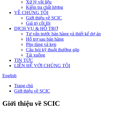
Xử lý vật liệu
Kiểm tra chất lượng
VỀ CHÚNG TÔI
Giới thiệu về SCIC
Giá trị cốt lõi
DỊCH VỤ & HỖ TRỢ
Tư vấn trước bán hàng và thiết kế dự án
Hỗ trợ sau bán hàng
Phụ tùng và kẹp
Câu hỏi kỹ thuật thường gặp
Tải xuống
TIN TỨC
LIÊN HỆ VỚI CHÚNG TÔI
English
Trang chủ
Giới thiệu về SCIC
Giới thiệu về SCIC