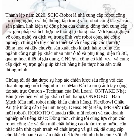
Thành lập năm 2020, SCIC-Robot là nhà cung cấp robot cộng
tác công nghiệp và hệ thống, tập trung vào robot cộng tác và các
sản phẩm, linh kiện tự động hóa của chúng, đồng thời cung cấp
các giải pháp và tích hợp hệ thống tự động hóa. Với kinh nghiệm
về công nghệ và dịch vụ trong lĩnh vực robot cộng tác công
nghiệp, chúng tôi tùy chỉnh thiết kế và nâng cấp các trạm tự
động hóa và dây chuyền sản xuất cho khách hàng trong các
ngành công nghiệp khác nhau như ô tô và phụ tùng, điện tử 3C,
quang học, thiết bị gia dụng, CNC/gia công cơ khí, v.v., và cung
cấp dịch vụ trọn gói giúp khách hàng hiện thực hóa sản xuất
thông minh.
Chúng tôi đã đạt được sự hợp tác chiến lược sâu rộng với các
doanh nghiệp nổi tiếng như TechMan Đài Loan (cánh tay cộng
tác sáu trục Omron - Techman của Đài Loan), ONTAKE Nhật
Bản (máy tiện vít nhập khẩu chính hãng), ONROBOT Đan
Mạch (đầu mũi robot nhập khẩu chính hãng), Flexibowl Châu
Âu (hệ thống cấp liệu linh hoạt), Denso Nhật Bản, IPR Đức (đầu
mũi robot), ROBOTIQ Canada (đầu mũi robot) và các doanh
nghiệp nổi tiếng khác; Đồng thời, chúng tôi cũng lựa chọn các
robot cộng tác và đầu mũi chất lượng cao khác trong nước, cân
nhắc đến tính cạnh tranh về chất lượng và giá cả, để cung cấp
cho khách hàng các sản phẩm tiết kiệm chi phí hơn cùng với hỗ