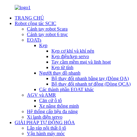
TRANG CHỦ
Robot cộng tác SCIC
Cánh tay robot Scara
Cánh tay robot 6 trục
EOATs
Kẹp
Kẹp cơ khí và khí nén
Kẹp điện/kẹp servo
Tay cầm mềm mại và linh hoạt
Kẹp từ tính
Người thay đồ nhanh
Bộ thay đổi nhanh bằng tay (Dòng QA)
Bộ thay đổi nhanh tự động (Dòng QCA)
Các thành phần EOAT khác
AGV và AMR
Căn cứ ô tô
Xe nâng thông minh
Hệ thống cấp liệu đa năng
Xi lanh điện servo
GIẢI PHÁP TỰ ĐỘNG HÓA
Lắp ráp nội thất ô tô
Vận hành máy móc