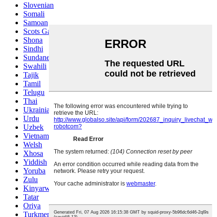
Slovenian
Somali
Samoan
Scots Gaelic
Shona
Sindhi
Sundanese
Swahili
Tajik
Tamil
Telugu
Thai
Ukrainian
Urdu
Uzbek
Vietnamese
Welsh
Xhosa
Yiddish
Yoruba
Zulu
Kinyarwanda
Tatar
Oriya
Turkmen