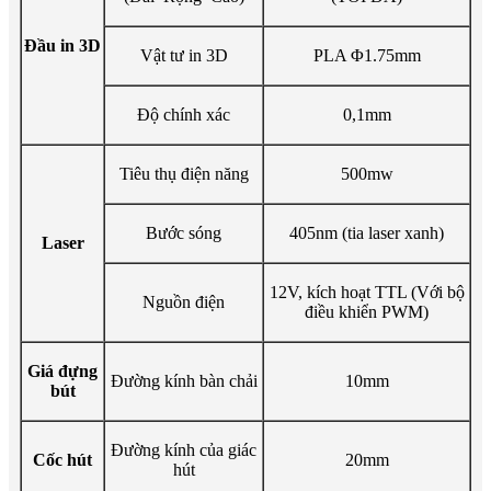
Đầu in 3D
Vật tư in 3D
PLA Φ1.75mm
Độ chính xác
0,1mm
Tiêu thụ điện năng
500mw
Bước sóng
405nm (tia laser xanh)
Laser
12V, kích hoạt TTL (Với bộ
Nguồn điện
điều khiển PWM)
Giá đựng
Đường kính bàn chải
10mm
bút
Đường kính của giác
Cốc hút
20mm
hút