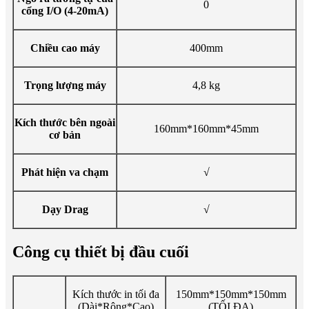
0
cổng I/O (4-20mA)
Chiều cao máy
400mm
Trọng lượng máy
4,8 kg
Kích thước bên ngoài
160mm*160mm*45mm
cơ bản
Phát hiện va chạm
√
Dạy Drag
√
Công cụ thiết bị đầu cuối
Kích thước in tối đa
150mm*150mm*150mm
(Dài*Rộng*Cao)
(TỐI ĐA)