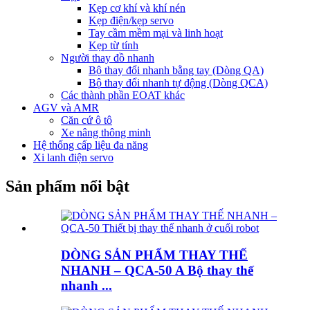
Kẹp cơ khí và khí nén
Kẹp điện/kẹp servo
Tay cầm mềm mại và linh hoạt
Kẹp từ tính
Người thay đồ nhanh
Bộ thay đổi nhanh bằng tay (Dòng QA)
Bộ thay đổi nhanh tự động (Dòng QCA)
Các thành phần EOAT khác
AGV và AMR
Căn cứ ô tô
Xe nâng thông minh
Hệ thống cấp liệu đa năng
Xi lanh điện servo
Sản phẩm nổi bật
DÒNG SẢN PHẨM THAY THẾ
NHANH – QCA-50 A Bộ thay thế
nhanh ...