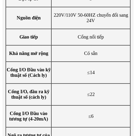
220V/110V 50-60HZ chuyển đổi sang
Nguồn điện
24V
Giao tiếp
Cổng nối tiếp
Khả năng mở rộng
Có sẵn
Cổng I/O Đầu vào kỹ
≤14
thuật số (Cách ly)
Cổng I/O, đầu ra kỹ
≤22
thuật số (cách ly)
Cổng I/O Đầu vào
≤6
tương tự (4-20mA)
Ngõ ra tương tự của