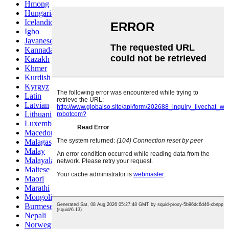
Hmong
Hungarian
Icelandic
Igbo
Javanese
Kannada
Kazakh
Khmer
Kurdish
Kyrgyz
Latin
Latvian
Lithuanian
Luxembou..
Macedonian
Malagasy
Malay
Malayalam
Maltese
Maori
Marathi
Mongolian
Burmese
Nepali
Norwegian