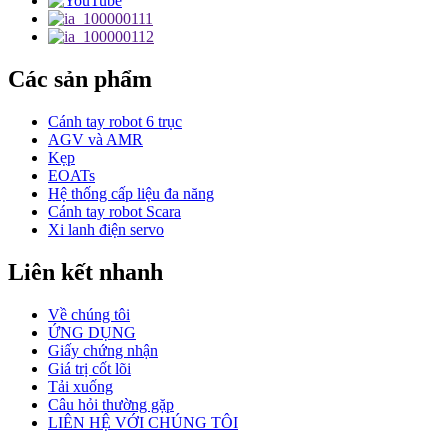
Các sản phẩm
Cánh tay robot 6 trục
AGV và AMR
Kẹp
EOATs
Hệ thống cấp liệu đa năng
Cánh tay robot Scara
Xi lanh điện servo
Liên kết nhanh
Về chúng tôi
ỨNG DỤNG
Giấy chứng nhận
Giá trị cốt lõi
Tải xuống
Câu hỏi thường gặp
LIÊN HỆ VỚI CHÚNG TÔI