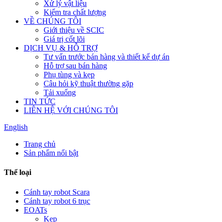
Xử lý vật liệu
Kiểm tra chất lượng
VỀ CHÚNG TÔI
Giới thiệu về SCIC
Giá trị cốt lõi
DỊCH VỤ & HỖ TRỢ
Tư vấn trước bán hàng và thiết kế dự án
Hỗ trợ sau bán hàng
Phụ tùng và kẹp
Câu hỏi kỹ thuật thường gặp
Tải xuống
TIN TỨC
LIÊN HỆ VỚI CHÚNG TÔI
English
Trang chủ
Sản phẩm nổi bật
Thể loại
Cánh tay robot Scara
Cánh tay robot 6 trục
EOATs
Kẹp