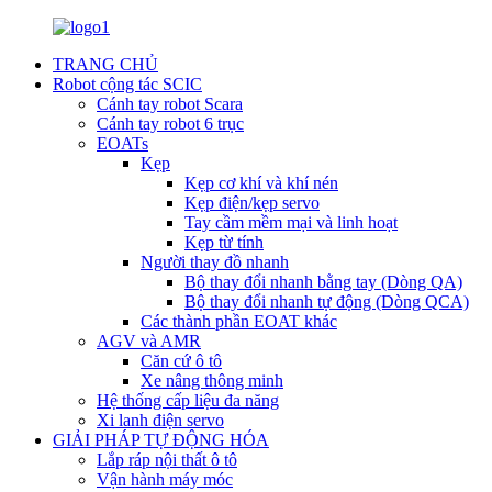
TRANG CHỦ
Robot cộng tác SCIC
Cánh tay robot Scara
Cánh tay robot 6 trục
EOATs
Kẹp
Kẹp cơ khí và khí nén
Kẹp điện/kẹp servo
Tay cầm mềm mại và linh hoạt
Kẹp từ tính
Người thay đồ nhanh
Bộ thay đổi nhanh bằng tay (Dòng QA)
Bộ thay đổi nhanh tự động (Dòng QCA)
Các thành phần EOAT khác
AGV và AMR
Căn cứ ô tô
Xe nâng thông minh
Hệ thống cấp liệu đa năng
Xi lanh điện servo
GIẢI PHÁP TỰ ĐỘNG HÓA
Lắp ráp nội thất ô tô
Vận hành máy móc