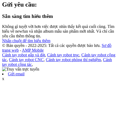
Gửi yêu cầu:
Sẵn sàng tìm hiểu thêm
Không gì tuyệt vời hơn việc được nhìn thấy kết quả cuối cùng. Tìm
hiểu về newfun và nhận album mẫu sản phẩm mới nhất. Và chỉ cần
yêu cầu thêm thông tin.
Nhấp chuột để tìm hiểu thêm
© Bản quyền - 2022-2025: Tất cả các quyền được bảo lưu.
Sơ đồ
trang web
-
AMP Mobile
Cánh tay robot gắp và đặt
,
Cánh tay robot trục
,
Cánh tay robot cộng
tác
,
Cánh tay robot CNC
,
Cánh tay robot phòng thí nghiệm
,
Cánh
tay robot cộng tác
,
Gửi email
x