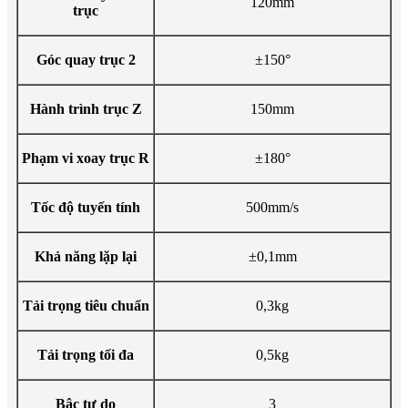
120mm
trục
Góc quay trục 2
±150°
Hành trình trục Z
150mm
Phạm vi xoay trục R
±180°
Tốc độ tuyến tính
500mm/s
Khả năng lặp lại
±0,1mm
Tải trọng tiêu chuẩn
0,3kg
Tải trọng tối đa
0,5kg
Bậc tự do
3