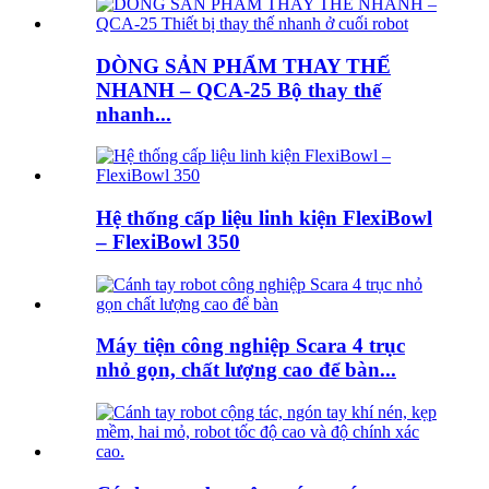
DÒNG SẢN PHẨM THAY THẾ
NHANH – QCA-25 Bộ thay thế
nhanh...
Hệ thống cấp liệu linh kiện FlexiBowl
– FlexiBowl 350
Máy tiện công nghiệp Scara 4 trục
nhỏ gọn, chất lượng cao để bàn...