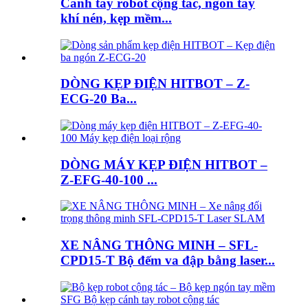
Cánh tay robot cộng tác, ngón tay
khí nén, kẹp mềm...
DÒNG KẸP ĐIỆN HITBOT – Z-
ECG-20 Ba...
DÒNG MÁY KẸP ĐIỆN HITBOT –
Z-EFG-40-100 ...
XE NÂNG THÔNG MINH – SFL-
CPD15-T Bộ đếm va đập bằng laser...